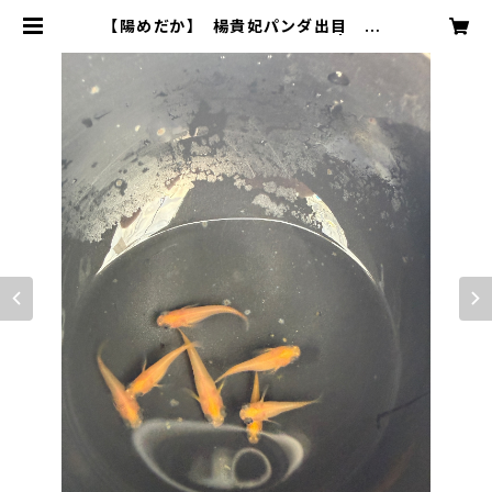
【陽めだか】 楊貴妃パンダ出目 若
魚 2ペア＋オマケ3匹【現物】 | 陽め
だか