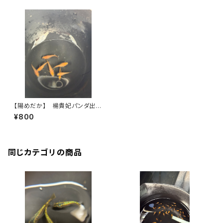
【陽めだか】 楊貴妃パンダ出
目 若魚 2ペア＋オマケ3匹
¥800
【現物】
同じカテゴリの商品