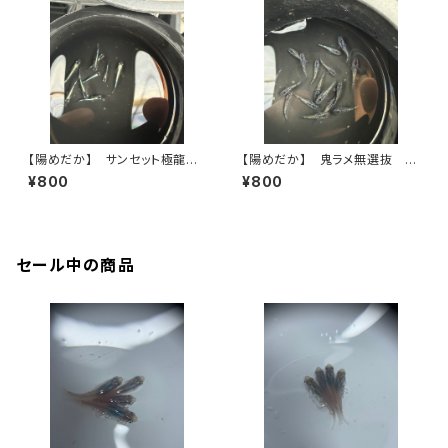
【陽めだか】 サンセット極龍
【陽めだか】 鬼ラメ無選抜 15
9匹【現物】
匹+α【現物】
¥800
¥800
セール中の商品