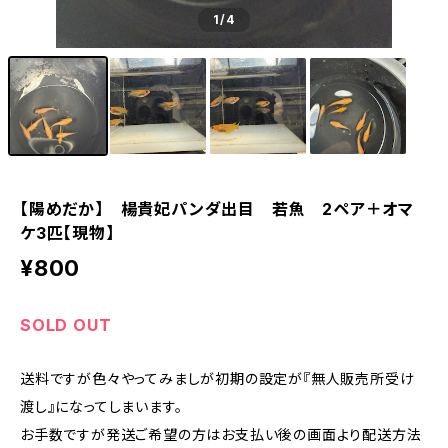
1
/4
【陽めだか】 楊貴妃パンダ出目 若魚 2ペア＋オマ
ケ3匹【現物】
¥800
SOLD OUT
送料ですが色々やってみましが初期の設定が『無人販売所受け
渡し』になってしまいます。
お手数ですが発送ご希望の方はお支払い後の画面より配送方法