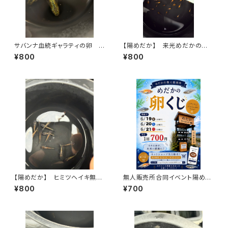
サバンナ血統ギャラティの卵 1
【陽めだか】 来光めだかの稚
5個＋α
魚画像の中から10匹【現物】
¥800
¥800
【陽めだか】 ヒミツヘイキ無選
無人販売所合同イベント陽めだ
抜 10匹+α【現物】
かめだかの卵くじ
¥800
¥700