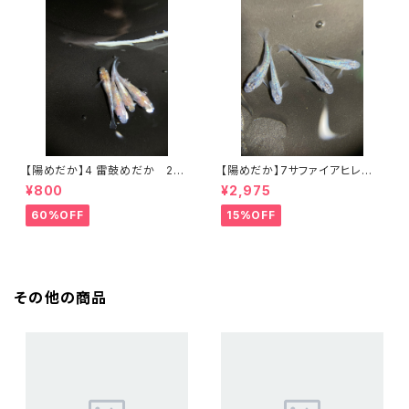
【陽めだか】4 雷鼓めだか 2ペ
【陽めだか】7サファイアヒレ無
ア 【現物】
し 2ペア【現物】
¥800
¥2,975
60%OFF
15%OFF
その他の商品