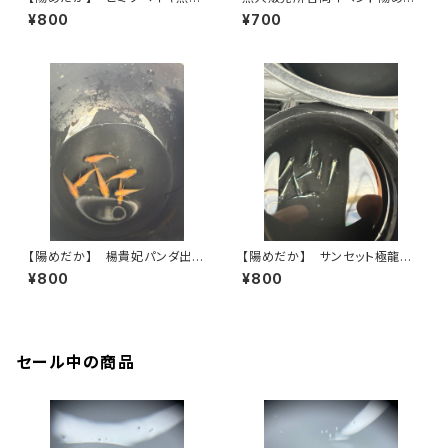
抜 10匹+α【現物】
かめだかの卵くじ
¥800
¥700
【陽めだか】 楊貴妃パンダ出
【陽めだか】 サンセット極龍
目 若魚 2ペア＋オマケ3匹
9匹【現物】
¥800
¥800
【現物】
セール中の商品