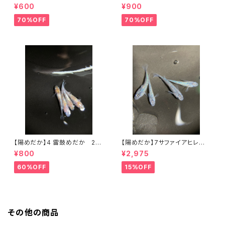
ア 【現物】
6オス2 【現物】
¥600
¥900
70%OFF
70%OFF
【陽めだか】4 雷鼓めだか 2ペ
【陽めだか】7サファイアヒレ無
ア 【現物】
し 2ペア【現物】
¥800
¥2,975
60%OFF
15%OFF
その他の商品