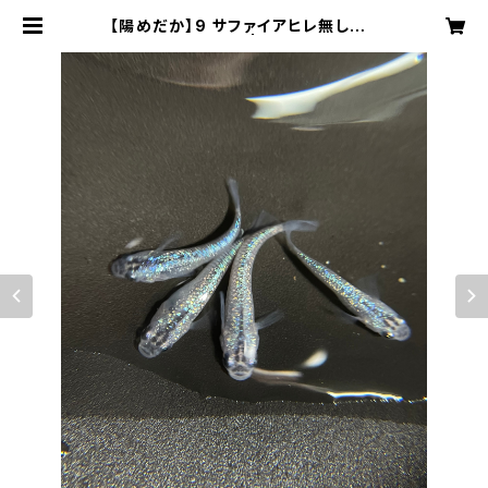
【陽めだか】9 サファイアヒレ無し 2
ペア【現物】 | 陽めだか