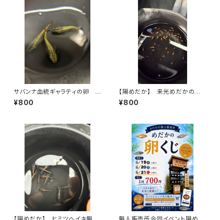
サバンナ血統ギャラティの卵 1
【陽めだか】 来光めだかの稚
5個＋α
魚画像の中から10匹【現物】
¥800
¥800
【陽めだか】 ヒミツヘイキ無選
無人販売所合同イベント陽めだ