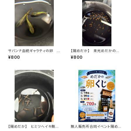
サバンナ血統ギャラティの卵 1
【陽めだか】 来光めだかの稚
5個＋α
魚画像の中から10匹【現物】
¥800
¥800
【陽めだか】 ヒミツヘイキ無選
無人販売所合同イベント陽めだ
抜 10匹+α【現物】
かめだかの卵くじ