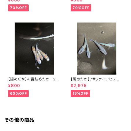
70%OFF
70%OFF
【陽めだか】4 雷鼓めだか 2ペ
【陽めだか】7サファイアヒレ無
ア 【現物】
し 2ペア【現物】
¥800
¥2,975
60%OFF
15%OFF
その他の商品