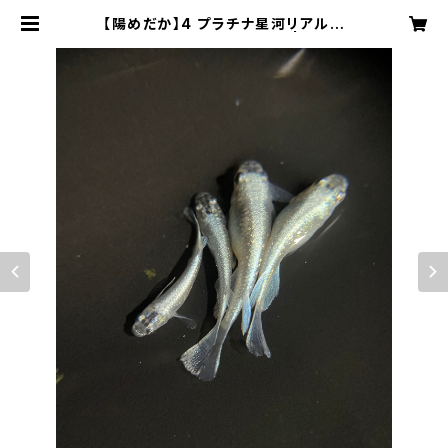
【陽めだか】4 プラチナ星河リアルロ
ングフィン 2ペア 【現物】 | 陽めだ
か