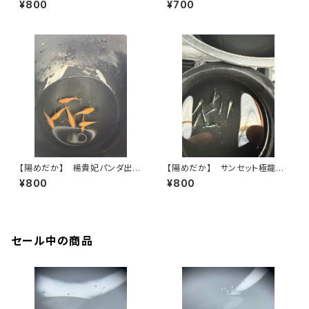
¥800
¥700
【陽めだか】 楊貴妃パンダ出
【陽めだか】 サンセット極龍
目 若魚 2ペア＋オマケ3匹
9匹【現物】
¥800
¥800
【現物】
セール中の商品